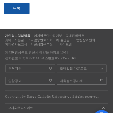
목록
개인정보처리방침
이메일무단수집거부
교내전화번호
찾아오시는길
조교임용번호조회
예·결산공고
법령상위원회
자체평가보고서
기관장업무추진비
사이트맵
38430 경상북도 경산시 하양읍 하양로 13-13
전화번호 053) 850-3114 ⁄ 팩스번호 053) 359-6160
원격지원
모바일앱 다운로드
입찰공고
대학정보공시제
Copyright by Daegu Catholic University, all rights reserved.
교내외주요사이트