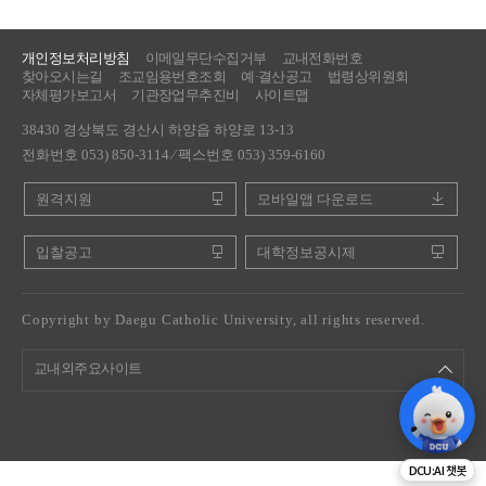
개인정보처리방침
이메일무단수집거부
교내전화번호
찾아오시는길
조교임용번호조회
예·결산공고
법령상위원회
자체평가보고서
기관장업무추진비
사이트맵
38430 경상북도 경산시 하양읍 하양로 13-13
전화번호 053) 850-3114 ⁄ 팩스번호 053) 359-6160
원격지원
모바일앱 다운로드
입찰공고
대학정보공시제
Copyright by Daegu Catholic University, all rights reserved.
교내외주요사이트
DCU:AI 챗봇