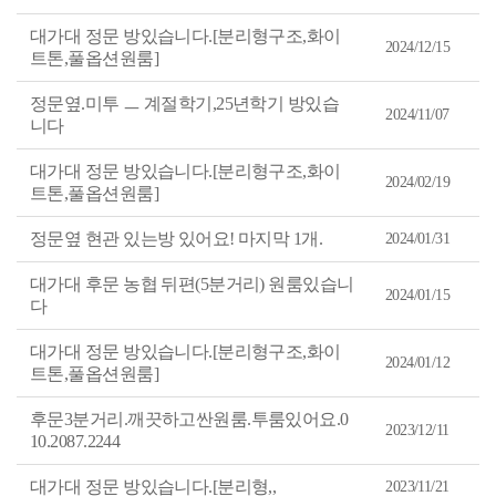
을
등
록
대가대 정문 방있습니다.[분리형구조,화이
2024/12/15
일
트톤,풀옵션원룸]
내
림
차
정문옆.미투 ㅡ 계절학기,25년학기 방있습
순
2024/11/07
니다
으
로
정
대가대 정문 방있습니다.[분리형구조,화이
리
2024/02/19
된
트톤,풀옵션원룸]
표
정문옆 현관 있는방 있어요! 마지막 1개.
2024/01/31
대가대 후문 농협 뒤편(5분거리) 원룸있습니
2024/01/15
다
대가대 정문 방있습니다.[분리형구조,화이
2024/01/12
트톤,풀옵션원룸]
후문3분거리.깨끗하고싼원룸.투룸있어요.0
2023/12/11
10.2087.2244
대가대 정문 방있습니다.[분리형,,
2023/11/21