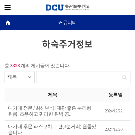
커뮤니티
하숙주거정보
총
3358
개의 게시물이 있습니다.
하
숙
제목
등록일
주
거
정
대가대 정문 / 최신년식! 채광 좋은 분리형
보
2024/12/22
원룸, 조용하고 편리한 완벽 공..
게
시
물
대가대 후문 파스쿠치 뒤편(3분거리) 원룸있
목
2024/12/20
록
습니다