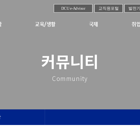
DCU e-Advisor
교직원포털
발전
학
교육/생활
국제
취업
커뮤니티
Community
장