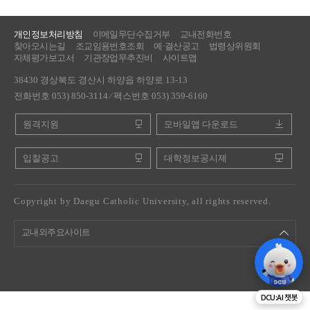
개인정보처리방침
이메일무단수집거부
교내전화번호
찾아오시는길
조교임용번호조회
예·결산공고
법령상위원회
자체평가보고서
기관장업무추진비
사이트맵
38430 경상북도 경산시 하양읍 하양로 13-13
전화번호 053) 850-3114 ⁄ 팩스번호 053) 359-6160
원격지원
모바일앱 다운로드
입찰공고
대학정보공시제
Copyright by Daegu Catholic University, all rights reserved.
교내외주요사이트
DCU:AI 챗봇