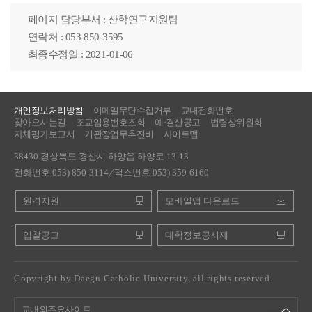
페이지 담당부서 : 산학연구지원팀
연락처 : 053-850-3595
최종수정일 : 2021-01-06
개인정보처리방침
이메일무단수집거부
교내전화번호
찾아오시는길
조교임용번호조회
예·결산공고
법령상위원회
자체평가보고서
기관장업무추진비
사이트맵
38430 경상북도 경산시 하양읍 하양로 13-13
전화번호 053) 850-3114 ⁄ 팩스번호 053) 359-6160
원격지원
모바일앱 다운로드
입찰공고
대학정보공시제
Copyright by Daegu Catholic University, all rights reserved.
교내외주요사이트