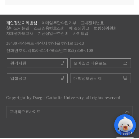
개인정보처리방침
이메일무단수집거부
교내전화번호
찾아오시는길
조교임용번호조회
예·결산공고
법령상위원회
자체평가보고서
기관장업무추진비
사이트맵
38430 경상북도 경산시 하양읍 하양로 13-13
전화번호 053) 850-3114 ⁄ 팩스번호 053) 359-6160
원격지원
모바일앱 다운로드
입찰공고
대학정보공시제
Copyright by Daegu Catholic University, all rights reserved.
교내외주요사이트