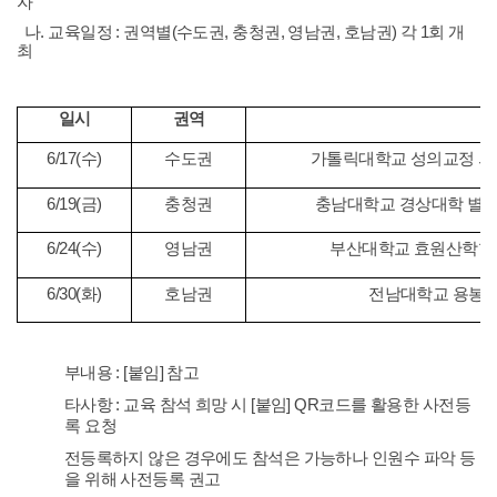
자
나. 교육일정 : 권역별(수도권, 충청권, 영남권, 호남권) 각 1회 개
최
일시
권역
6/17(수)
수도권
가톨릭대학교 성의교정 의
6/19(금)
충청권
충남대학교 경상대학 별관(E6
6/24(수)
영남권
부산대학교 효원산학협동관
6/30(화)
호남권
전남대학교 용봉문
다. 세부내용 : [붙임] 참고
라. 기타사항 : 교육 참석 희망 시 [붙임] QR코드를 활용한 사전등
록 요청
※ 사전등록하지 않은 경우에도 참석은 가능하나 인원수 파악 등
을 위해 사전등록 권고