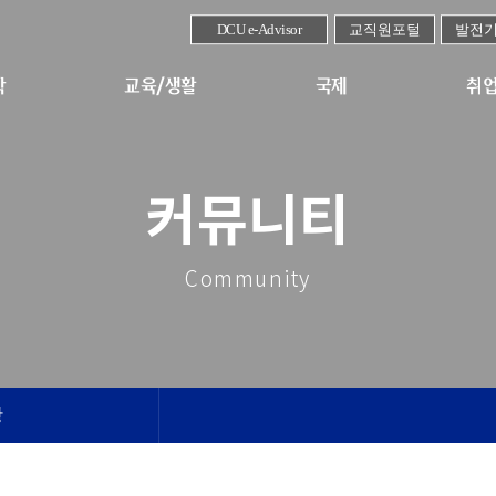
DCU e-Advisor
교직원포털
발전
학
교육/생활
국제
취업
커뮤니티
Community
항