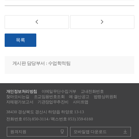
목록
게시판 담당부서 : 수업학적팀
개인정보처리방침
이메일무단수집거부
교내전화번호
찾아오시는길
조교임용번호조회
예·결산공고
법령상위원회
자체평가보고서
기관장업무추진비
사이트맵
38430 경상북도 경산시 하양읍 하양로 13-13
전화번호 053) 850-3114 ⁄ 팩스번호 053) 359-6160
원격지원
모바일앱 다운로드