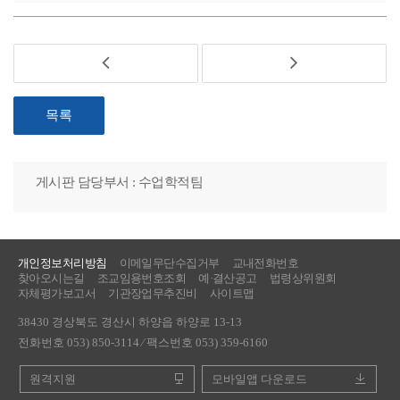
목록
게시판 담당부서 : 수업학적팀
개인정보처리방침
이메일무단수집거부
교내전화번호
찾아오시는길
조교임용번호조회
예·결산공고
법령상위원회
자체평가보고서
기관장업무추진비
사이트맵
38430 경상북도 경산시 하양읍 하양로 13-13
전화번호 053) 850-3114 ⁄ 팩스번호 053) 359-6160
원격지원
모바일앱 다운로드