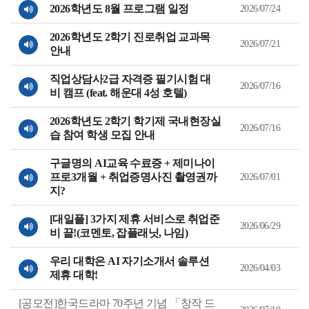
업
2026학년도 8월 프로그램 일정
2026/07/24
공
지
게
2026학년도 2학기 진로취업 교과목
시
2026/07/21
안내
물
목
록
직업상담사2급 자격증 필기시험 대
을
2026/07/16
등
비 캠프 (feat. 해운대 4성 호텔)
록
일
2026학년도 2학기 학기제 국내현장실
내
2026/07/16
림
습 참여 학생 모집 안내
차
순
으
구글명의 AI교육 수료증 + 제미나이
로
프로3개월 + 취업증명사진 촬영권까
2026/07/01
정
리
지?
된
표
[대일플] 3가지 제휴 서비스로 취업준
2026/06/29
비 끝!(코멘토, 잡플래닛, 나임)
우리 대학은 AI 자기소개서 솔루션
2026/04/03
제휴 대학!
[공모전]한국드라마 70주년 기념 「창작 드