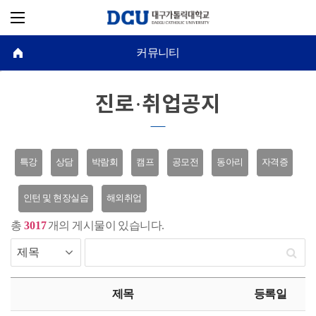
커뮤니티
진로·취업공지
특강
상담
박람회
캠프
공모전
동아리
자격증
인턴 및 현장실습
해외취업
총
3017
개의 게시물이 있습니다.
진
로
제목
등록일
·
취