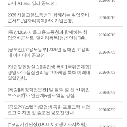
2026/07/10
라마 AI 트레일러 공모전」
2026 서울고용노동청과 함께하는 취업준비
2026/07/10
콘서트_일자리톡톡[IBK 기업은행]
[특강]2026 서울고용노동청과 함께하는 취
2026/07/10
업준비콘서트_일자리톡톡[청년 안심Talk..
[공모전][고용노동부] 2026년 장애인 고용확
2026/07/09
대 아이디어 공모전
[인턴및현장실습][졸업생 특화][국취연계형]
경영사무/품질관리/광고마케팅 특화 미래내
2026/07/09
일일경험..
[특강][취창직전문관] 알.잘.딱.깔.센 AI 취업
2026/07/09
부스터(①대인관계&팔로워십 강점..
[공모전](스텔라)졸업생 특화 프로그램 사업
2026/07/09
로고 디자인 및 슬로건 공모전 안내
(*모집기간연장)(DCU X 멋쟁이사자처럼)