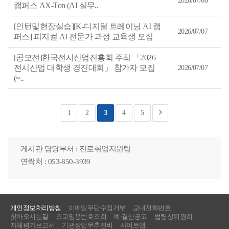
2026/07/08
캠퍼스 AX-Ton (AI 실무..
[인턴및현장실습][K-디지털 트레이닝 AI 캠
2026/07/07
퍼스] 피지컬 AI 전문가 과정 교육생 모집
[공모전]한국전시산업진흥회 주최 「2026
전시산업 대학생 경진대회」 참가자 모집
2026/07/07
(~..
1
2
3
4
5
게시판 담당부서 : 진로취업지원팀
연락처 : 053-850-3939
개인정보처리방침
이메일무단수집거부
교내전화번호
찾아오시는길
조교임용번호조회
예·결산공고
법령상위원회
자체평가보고서
기관장업무추진비
사이트맵