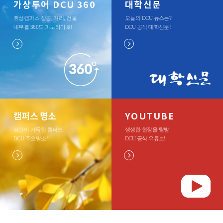
가상투어 DCU 360
대학신문
효성캠퍼스 상공, 거리, 건물
오늘의 DCU 뉴스는?
내부를 360도 파노라마로
!
DCU 공식 대학신문
!
캠퍼스 명소
YOUTUBE
낭만이 가득한 캠퍼스.
생생한 현장을 탐방
DCU 주요명소
!
DCU 공식 유튜브
!