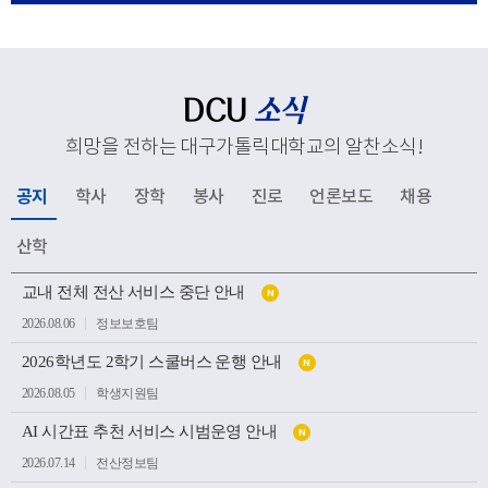
응해 추진하고 있는 교육혁신과 지역사회 연계, 국제화 전
략 등 주요 성과와 향후 발전 방향을 공유했다. 김종강 대
주교는 대학 구성원들에게 격려의 말씀을 전하고, 우리 대
학의 지속적인 발전과 구성원 모두를 위해 강복했다.이어
DCU
소식
성당과 중앙도서관, 모빌리티체험관, 기숙사, 박물관 등 효
희망을 전하는 대구가톨릭대학교의 알찬소식
!
성캠퍼스 주요 시설을 둘러보며 학생들의 교육과 생활이
이루어지는 현장을 살펴봤다. 특히 대학의 역사와 전통을
공지
학사
장학
봉사
진로
언론보도
채용
간직한 공간부터 미래 산업 인재 양성을 위한 교육시설까
지 폭넓게 방문하며 우리 대학의 교육환경과 발전상을 확
산학
인했다.이번 방문은 사랑과 봉사의 교육이념을 바탕으로
공
인재를 양성해 온 우리 대학의 교육 방향을 공유하고, 교구
교내 전체 전산 서비스 중단 안내
N
지
소
와 대학이 미래 발전을 위해 지속적으로 협력하는 뜻깊은
2026.08.06
정보보호팀
식
계기가 되었다.
목
2026학년도 2학기 스쿨버스 운행 안내
록
N
2026.08.05
학생지원팀
AI 시간표 추천 서비스 시범운영 안내
N
2026.07.14
전산정보팀