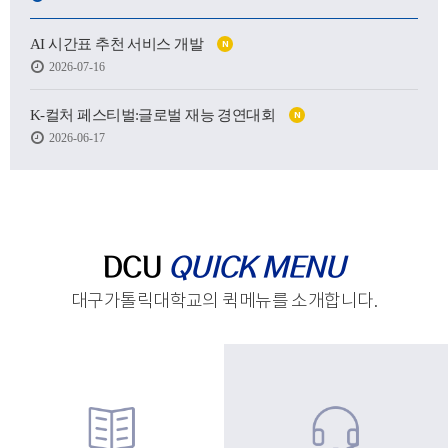
어떤 사람이 될 수 있을지.
AI 시간표 추천 서비스 개발
N
하지만 처음 마주한 강의실도,
2026-07-16
처음 건넨 인사도,
새로운 하루를 향한 발걸음도
생각보다 낯설고 서툴렀습니다.
K-컬처 페스티벌:글로벌 재능 경연대회
N
2026-06-17
그래도 괜찮습니다.
시작은 원래 조금 흔들리는 마음에서 태어나고,
아직 완성되지 않았기에
우리는 더 눈부시게 시작할 수 있으니까요.
제작 : 대구가톨릭대학교 홍보실
DCU
QUICK MENU
대구가톨릭대학교의 퀵메뉴를 소개합니다.