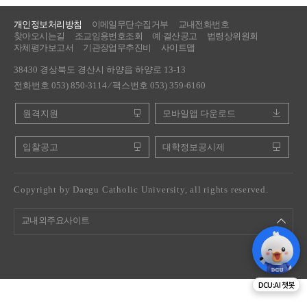
개인정보처리방침
이메일무단수집거부
교내전화번호
찾아오시는길
조교임용번호조회
예·결산공고
법령상위원회
자체평가보고서
기관장업무추진비
사이트맵
38430 경상북도 경산시 하양읍 하양로 13-13
전화번호 053) 850-3114 ⁄ 팩스번호 053) 359-6160
원격지원
모바일앱 다운로드
입찰공고
대학정보공시제
Copyright by Daegu Catholic University, all rights reserved.
교내외주요사이트
DCU:AI 챗봇