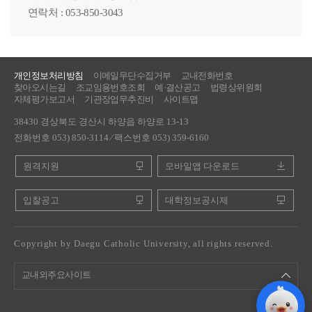
연락처 : 053-850-3043
개인정보처리방침
이메일무단수집거부
교내전화번호
찾아오시는길
조교임용번호조회
예·결산공고
법령상위원회
자체평가보고서
기관장업무추진비
사이트맵
38430 경상북도 경산시 하양읍 하양로 13-13
전화번호 053) 850-3114 ⁄ 팩스번호 053) 359-6160
원격지원
모바일앱 다운로드
입찰공고
대학정보공시제
Copyright by Daegu Catholic University, all rights reserved.
교내외주요사이트