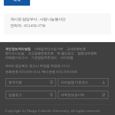
목록
게시판 담당부서 : 사랑나눔봉사단
연락처 : 053-850-3758
개인정보처리방침
이메일무단수집거부
교내전화번호
찾아오시는길
조교임용번호조회
예·결산공고
법령상위원회
자체평가보고서
기관장업무추진비
사이트맵
38430 경상북도 경산시 하양읍 하양로 13-13
전화번호 053) 850-3114 ⁄ 팩스번호 053) 359-6160
원격지원
모바일앱 다운로드
입찰공고
대학정보공시제
Copyright by Daegu Catholic University, all rights reserved.