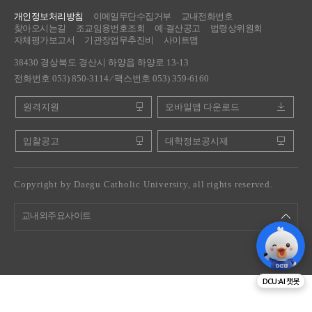
개인정보처리방침
이메일무단수집거부
교내전화번호
찾아오시는길
조교임용번호조회
예·결산공고
법령상위원회
자체평가보고서
기관장업무추진비
사이트맵
38430 경상북도 경산시 하양읍 하양로 13-13
전화번호 053) 850-3114 ⁄ 팩스번호 053) 359-6160
원격지원
모바일앱 다운로드
입찰공고
대학정보공시제
Copyright by Daegu Catholic University, all rights reserved.
교내외주요사이트
DCU:AI 챗봇