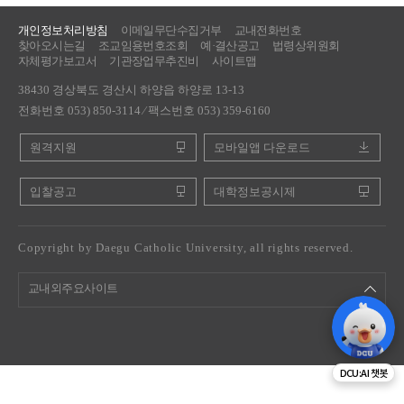
개인정보처리방침
이메일무단수집거부
교내전화번호
찾아오시는길
조교임용번호조회
예·결산공고
법령상위원회
자체평가보고서
기관장업무추진비
사이트맵
38430 경상북도 경산시 하양읍 하양로 13-13
전화번호 053) 850-3114 ⁄ 팩스번호 053) 359-6160
원격지원
모바일앱 다운로드
입찰공고
대학정보공시제
Copyright by Daegu Catholic University, all rights reserved.
교내외주요사이트
DCU:AI 챗봇