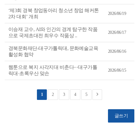
‘제3회 경북 창업동아리 청소년 창업 해커톤
2026/06/19
2차 대회’ 개최
이승재 교수, AI와 인간의 경계 탐구한 작품
2026/06/17
으로 국제초대전 최우수 작품상 ..
경북문화재단-대구가톨릭대, 문화예술교육
2026/06/16
활성화 협약
웹툰으로 복지 사각지대 비춘다···대구가톨
2026/06/15
릭대·초록우산 맞손
1
2
3
4
5
글쓰기