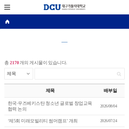
총
2170
개의 게시물이 있습니다.
게
시
제목
배부일
물
목
록
한국·우즈베키스탄 청소년 글로벌 창업교육
을
2026/08/04
협력 논의
등
록
일
‘제5회 미래모빌리티 썸머캠프’ 개최
2026/07/24
내
림