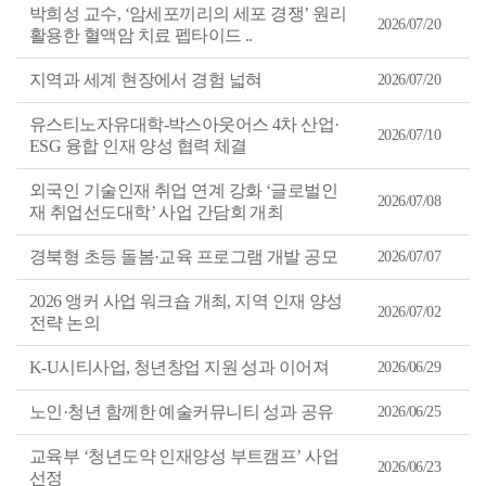
차
박희성 교수, ‘암세포끼리의 세포 경쟁’ 원리
순
2026/07/20
으
활용한 혈액암 치료 펩타이드 ..
로
정
지역과 세계 현장에서 경험 넓혀
리
2026/07/20
된
표
유스티노자유대학-박스아웃어스 4차 산업·
2026/07/10
ESG 융합 인재 양성 협력 체결
외국인 기술인재 취업 연계 강화 ‘글로벌인
2026/07/08
재 취업선도대학’ 사업 간담회 개최
경북형 초등 돌봄·교육 프로그램 개발 공모
2026/07/07
2026 앵커 사업 워크숍 개최, 지역 인재 양성
2026/07/02
전략 논의
K-U시티사업, 청년창업 지원 성과 이어져
2026/06/29
노인·청년 함께한 예술커뮤니티 성과 공유
2026/06/25
교육부 ‘청년도약 인재양성 부트캠프’ 사업
2026/06/23
선정