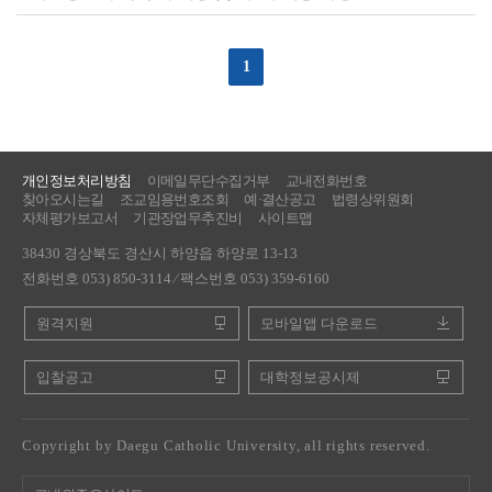
1
개인정보처리방침
이메일무단수집거부
교내전화번호
찾아오시는길
조교임용번호조회
예·결산공고
법령상위원회
자체평가보고서
기관장업무추진비
사이트맵
38430 경상북도 경산시 하양읍 하양로 13-13
전화번호 053) 850-3114 ⁄ 팩스번호 053) 359-6160
원격지원
모바일앱 다운로드
입찰공고
대학정보공시제
Copyright by Daegu Catholic University, all rights reserved.