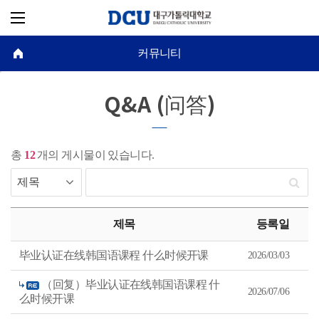
커뮤니티
Q&A (问答)
총
12
개의 게시물이 있습니다.
Q
&
제목
등록일
A
(问
答)
毕业认证在线韩国语课程 什么时候开课
2026/03/03
게
시
물
（回复）毕业认证在线韩国语课程 什
목
2026/07/06
么时候开课
록
을