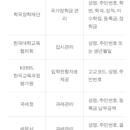
성명, 주민번호, 학
국가장학금 관
번, 학과, 성적, 이
학국장학재단
리
수학점, 등록금, 장
학금
한국대학교육
성명, 주민번호 또
입시관리
협의회
는 생년월일
KERIS,
입학전형자료
고교코드, 성명, 주
한국교육과정
제공
민번호
평가원
성명, 주민번호, 등
국세청
과세관리
록금 납부금액
성명, 주민번호, 결
세무서
과세관리