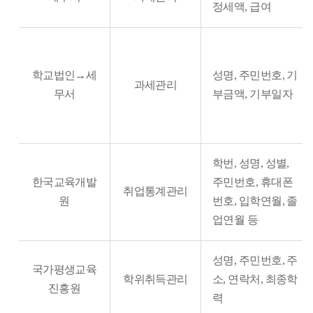
정세액, 급여
학교법인→세
성명, 주민번호, 기
과세관리
무서
부금액, 기부일자
학번, 성명, 성별,
한국교육개발
주민번호, 휴대폰
취업통계관리
원
번호, 입학연월, 졸
업연월 등
성명, 주민번호, 주
국가평생교육
학위취득관리
소, 연락처, 최종학
진흥원
력