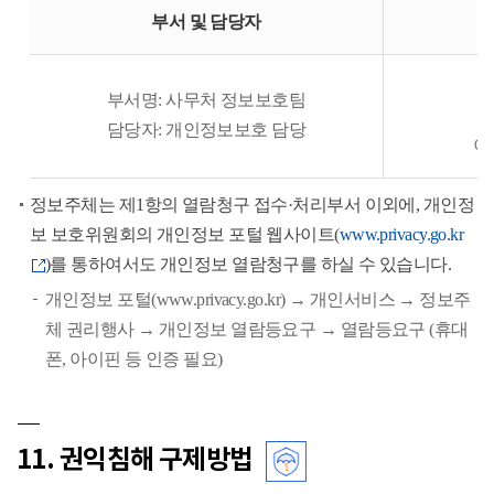
개
부서 및 담당자
인
정
전
보
부서명: 사무처 정보보호팀
보
담당자: 개인정보보호 담당
이메
호
책
정보주체는 제1항의 열람청구 접수·처리부서 이외에, 개인정
임
보 보호위원회의 개인정보 포털 웹사이트(
www.privacy.go.kr
자
)를 통하여서도 개인정보 열람청구를 하실 수 있습니다.
및
개인정보 포털(www.privacy.go.kr) → 개인서비스 → 정보주
담
체 권리행사 → 개인정보 열람등요구 → 열람등요구 (휴대
당
폰, 아이핀 등 인증 필요)
자
의
직
위,
11. 권익침해 구제방법
성