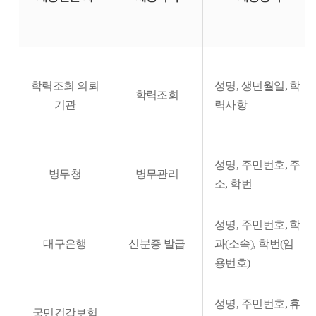
톨
릭
대
학
학력조회 의뢰
성명, 생년월일, 학
교
학력조회
기관
력사항
에
서
다
성명, 주민번호, 주
른
병무청
병무관리
소, 학번
기
관
에
성명, 주민번호, 학
제
대구은행
신분증 발급
과(소속), 학번(임
공
용번호)
하
는
성명, 주민번호, 휴
국민건강보험