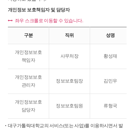
개인정보 보호책임자 및 담당자
좌우 스크롤로 이동할 수 있습니다.
개
구분
직위
성명
인
정
개인정보보호
보
사무처장
황성재
책임자
보
호
개인정보보호
책
정보보호팀장
김민우
관리자
임
자
및
개인정보보호
정보보호팀원
류형국
담
담당자
당
자
대구가톨릭대학교의 서비스(또는 사업)를 이용하시면서 발