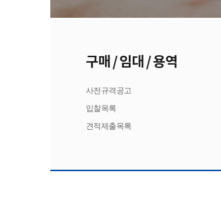
구매 / 임대 / 용역
사전규격공고
입찰목록
견적제출목록