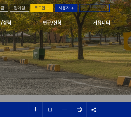
Select Language
▼
기금
웹메일
로그인
사용자
/경력
연구/산학
커뮤니티