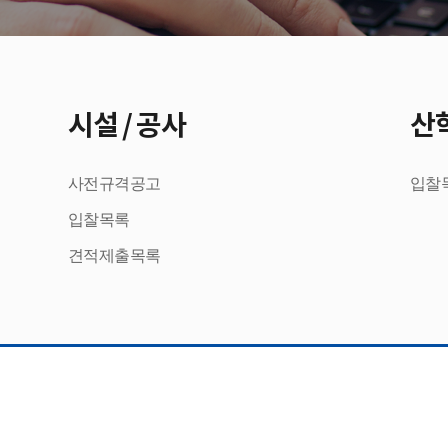
시설 / 공사
산
사전규격공고
입찰
입찰목록
견적제출목록