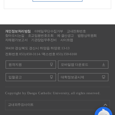
개인정보처리방침
이메일무단수집거부
교내전화번호
찾아오시는길
조교임용번호조회
예·결산공고
법령상위원회
자체평가보고서
기관장업무추진비
사이트맵
38430 경상북도 경산시 하양읍 하양로 13-13
전화번호 053) 850-3114 ⁄ 팩스번호 053) 359-6160
원격지원
모바일앱 다운로드
입찰공고
대학정보공시제
Copyright by Daegu Catholic University, all rights reserved.
교내외주요사이트