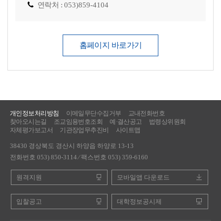
연락처 :
053)859-4104
홈페이지 바로가기
개인정보처리방침
이메일무단수집거부
교내전화번호
찾아오시는길
조교임용번호조회
예·결산공고
법령상위원회
자체평가보고서
기관장업무추진비
사이트맵
38430 경상북도 경산시 하양읍 하양로 13-13
전화번호 053) 850-3114 ⁄ 팩스번호 053) 359-6160
원격지원
모바일앱 다운로드
입찰공고
대학정보공시제