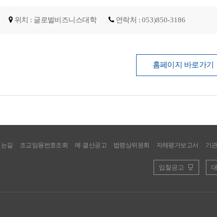
위치 : 글로벌비즈니스대학
연락처 :
053)850-3186
홈페이지 바로가기
시는길
조교임용번호조회
예·결산공고
법령상위원회
자체평가보고서
기
입찰공고